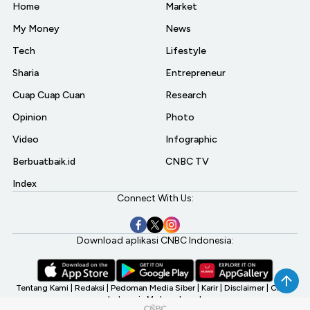
Home
Market
My Money
News
Tech
Lifestyle
Sharia
Entrepreneur
Cuap Cuap Cuan
Research
Opinion
Photo
Video
Infographic
Berbuatbaik.id
CNBC TV
Index
Connect With Us:
Download aplikasi CNBC Indonesia:
Tentang Kami
|
Redaksi
|
Pedoman Media Siber
|
Karir
|
Disclaimer
|
CNBC
Indonesia My Investment