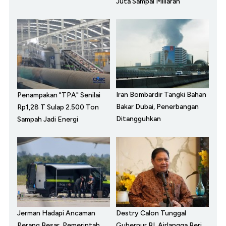
Juta Sampai Miliaran
Iran Bombardir Tangki Bahan
Penampakan "TPA" Senilai
Bakar Dubai, Penerbangan
Rp1,28 T Sulap 2.500 Ton
Ditangguhkan
Sampah Jadi Energi
Jerman Hadapi Ancaman
Destry Calon Tunggal
Perang Besar, Pemerintah
Gubernur BI, Airlangga Beri