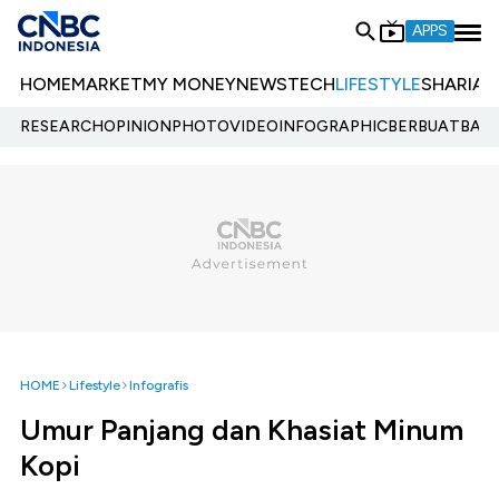
APPS
HOME
MARKET
MY MONEY
NEWS
TECH
LIFESTYLE
SHARIA
E
RESEARCH
OPINION
PHOTO
VIDEO
INFOGRAPHIC
BERBUATBAIK.
HOME
Lifestyle
Infografis
Umur Panjang dan Khasiat Minum
Kopi