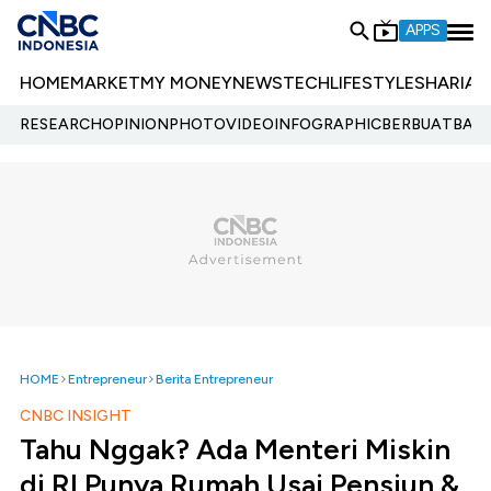
APPS
HOME
MARKET
MY MONEY
NEWS
TECH
LIFESTYLE
SHARIA
E
RESEARCH
OPINION
PHOTO
VIDEO
INFOGRAPHIC
BERBUATBAIK.
HOME
Entrepreneur
Berita Entrepreneur
CNBC INSIGHT
Tahu Nggak? Ada Menteri Miskin
di RI Punya Rumah Usai Pensiun &