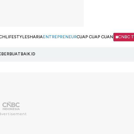
CH
LIFESTYLE
SHARIA
ENTREPRENEUR
CUAP CUAP CUAN
CNBC 
C
BERBUATBAIK.ID