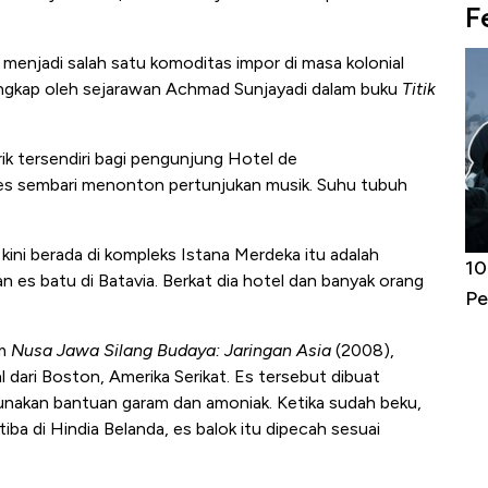
F
 menjadi salah satu komoditas impor di masa kolonial
diungkap oleh sejarawan Achmad Sunjayadi dalam buku
Titik
ik tersendiri bagi pengunjung Hotel de
 es sembari menonton pertunjukan musik. Suhu tubuh
 kini berada di kompleks Istana Merdeka itu adalah
Harga
Adu Panas Kinerja Emiten Minyak RI,
10
an es batu di Batavia. Berkat dia hotel dan banyak orang
erbahaya
Mana yang Cuannya Paling Menyala?
Pe
m
Nusa Jawa Silang Budaya: Jaringan Asia
(2008),
l dari Boston, Amerika Serikat. Es tersebut dibuat
nakan bantuan garam dan amoniak. Ketika sudah beku,
tiba di Hindia Belanda, es balok itu dipecah sesuai