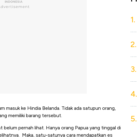
1.
2.
3.
4.
elum masuk ke Hindia Belanda. Tidak ada satupun orang,
ng memiliki barang tersebut.
5.
t belum pernah lihat. Hanya orang Papua yang tinggal di
elihatnya. Maka, satu-satunya cara mendapatkan es