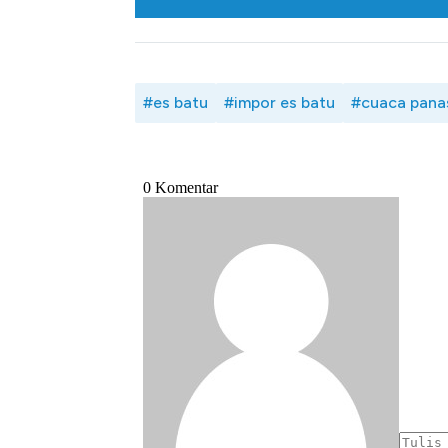
#es batu
#impor es batu
#cuaca pana