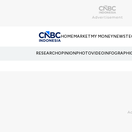
HOME
MARKET
MY MONEY
NEWS
TE
RESEARCH
OPINION
PHOTO
VIDEO
INFOGRAPHI