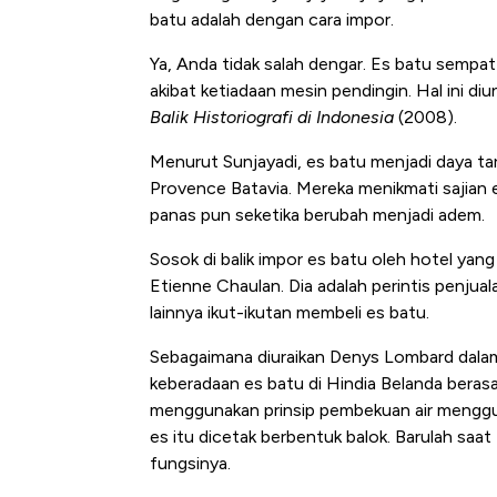
batu adalah dengan cara impor.
Ya, Anda tidak salah dengar. Es batu sempat
akibat ketiadaan mesin pendingin. Hal ini 
Balik Historiografi di Indonesia
(2008).
Menurut Sunjayadi, es batu menjadi daya tar
Provence Batavia. Mereka menikmati sajian
panas pun seketika berubah menjadi adem.
Sosok di balik impor es batu oleh hotel yang
Kongo Tutup Keran Ekspor, 
Etienne Chaulan. Dia adalah perintis penjual
Tembaga Terbang ke Zona B
lainnya ikut-ikutan membeli es batu.
Sebagaimana diuraikan Denys Lombard dala
keberadaan es batu di Hindia Belanda berasa
menggunakan prinsip pembekuan air menggu
es itu dicetak berbentuk balok. Barulah saat 
fungsinya.