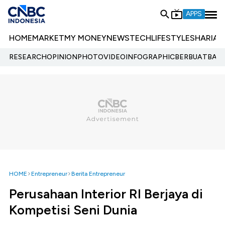
APPS
HOME
MARKET
MY MONEY
NEWS
TECH
LIFESTYLE
SHARIA
E
RESEARCH
OPINION
PHOTO
VIDEO
INFOGRAPHIC
BERBUATBAIK.
HOME
Entrepreneur
Berita Entrepreneur
Perusahaan Interior RI Berjaya di
Kompetisi Seni Dunia