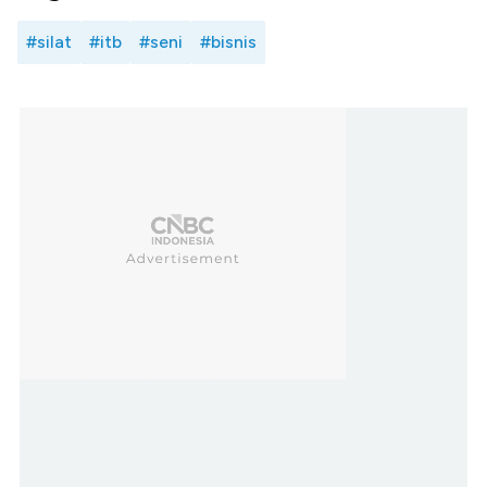
#silat
#itb
#seni
#bisnis