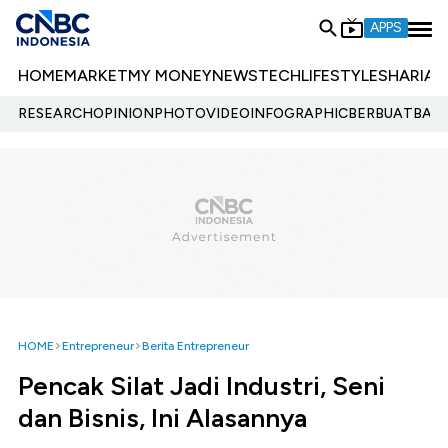
APPS
HOME
MARKET
MY MONEY
NEWS
TECH
LIFESTYLE
SHARIA
E
RESEARCH
OPINION
PHOTO
VIDEO
INFOGRAPHIC
BERBUATBAIK.
HOME
Entrepreneur
Berita Entrepreneur
Pencak Silat Jadi Industri, Seni
dan Bisnis, Ini Alasannya