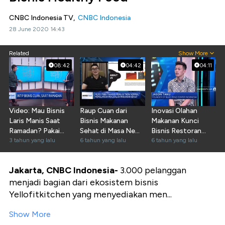
CNBC Indonesia TV,
CNBC Indonesia
28 June 2020 14:43
Related
Show More
08:42
04:42
04:11
Video: Mau Bisnis
Raup Cuan dari
Inovasi Olahan
Laris Manis Saat
Bisnis Makanan
Makanan Kunci
Ramadan? Pakai
Sehat di Masa New
Bisnis Restoran
Jurus Ini
3 tahun yang lalu
Normal
6 tahun yang lalu
Vegan
6 tahun yang lalu
Jakarta, CNBC Indonesia-
3.000 pelanggan
menjadi bagian dari ekosistem bisnis
Yellofitkitchen yang menyediakan men...
Show More