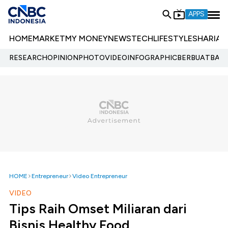
APPS
HOME
MARKET
MY MONEY
NEWS
TECH
LIFESTYLE
SHARIA
E
RESEARCH
OPINION
PHOTO
VIDEO
INFOGRAPHIC
BERBUATBAIK.
HOME
Entrepreneur
Video Entrepreneur
VIDEO
Tips Raih Omset Miliaran dari
Bisnis Healthy Food