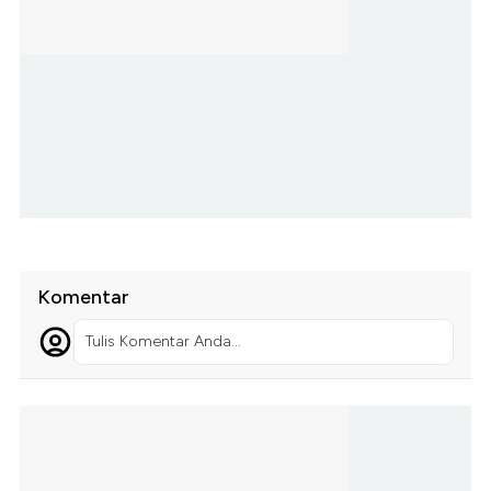
Komentar
Tulis Komentar Anda...