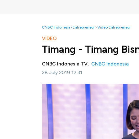
CNBC Indonesia
Entrepreneur
Video Entrepreneur
VIDEO
Timang - Timang Bis
CNBC Indonesia TV,
CNBC Indonesia
28 July 2019 12:31
Jakarta, CNBC Indonesia -
Banyaknya wani
jasa penitipan anak menjadi salah satu pelu
penitipan anak, dibutuhkan keterampilan da
Lantas bagaimana serba-serbi membangun bis
menjelaskannya untuk Anda.
Bagikan: