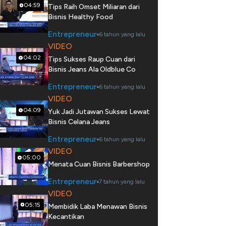
04:59
Tips Raih Omset Miliaran dari
Bisnis Healthy Food
Entrepreneur
6 tahun yang lalu
VIDEO
04:02
Tips Sukses Raup Cuan dari
Bisnis Jeans Ala Oldblue Co
Entrepreneur
6 tahun yang lalu
VIDEO
04:09
Yuk Jadi Jutawan Sukses Lewat
Bisnis Celana Jeans
Entrepreneur
6 tahun yang lalu
VIDEO
05:00
Menata Cuan Bisnis Barbershop
Entrepreneur
7 tahun yang lalu
VIDEO
05:15
Membidik Laba Menawan Bisnis
Kecantikan