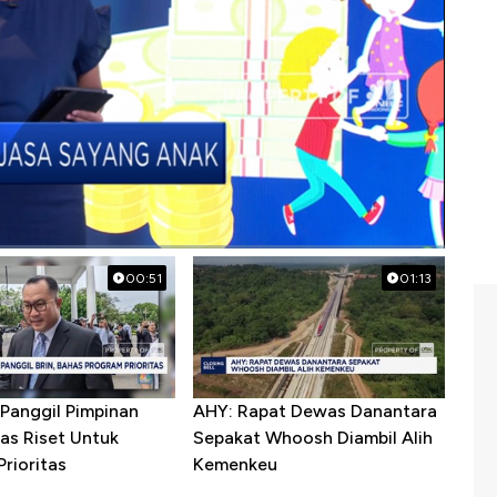
e
00:51
01:13
Panggil Pimpinan
AHY: Rapat Dewas Danantara
as Riset Untuk
Sepakat Whoosh Diambil Alih
rioritas
Kemenkeu