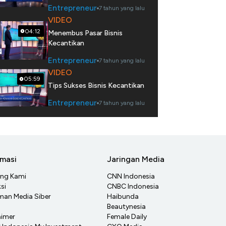
Entrepreneur
7 tahun yang lalu
VIDEO
04:12
Menembus Pasar Bisnis
Kecantikan
Entrepreneur
7 tahun yang lalu
VIDEO
05:59
Tips Sukses Bisnis Kecantikan
Entrepreneur
7 tahun yang lalu
rmasi
Jaringan Media
ang Kami
CNN Indonesia
si
CNBC Indonesia
an Media Siber
Haibunda
Beautynesia
aimer
Female Daily