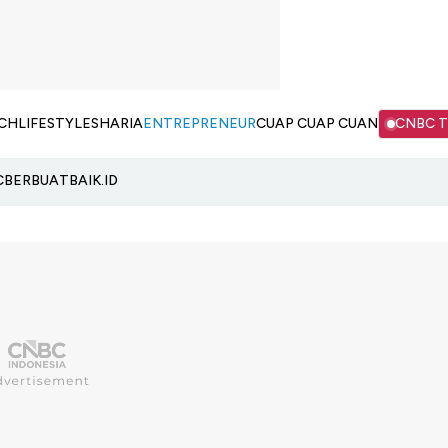
CH
LIFESTYLE
SHARIA
ENTREPRENEUR
CUAP CUAP CUAN
CNBC 
C
BERBUATBAIK.ID