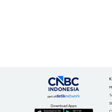
K
M
T
part of
S
Download Apps
C