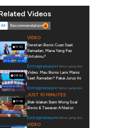
Related Videos
All
Recommendation
VIDEO
Deretan Bisnis Cuan Saat
11:10
Ramadan, Mana Yang Pas
Untukmu?
Entrepreneur
3 tahun yang lalu
Video: Mau Bisnis Laris Manis
08:42
Saat Ramadan? Pakai Jurus Ini
Entrepreneur
3 tahun yang lalu
JUST 10 MINUTES
11:18
Blak-blakan Baim Wong Soal
Bisnis & Tawaran Afiliator
Entrepreneur
4 tahun yang lalu
VIDEO