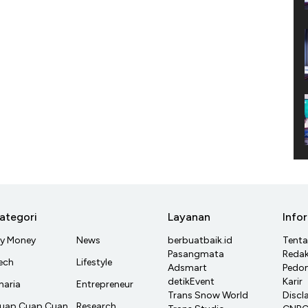
ategori
Layanan
Info
y Money
News
berbuatbaik.id
Tent
Pasangmata
Redak
ech
Lifestyle
Adsmart
Pedom
detikEvent
Karir
haria
Entrepreneur
Trans Snow World
Discl
uap Cuap Cuan
Research