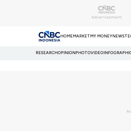
HOME
MARKET
MY MONEY
NEWS
TE
RESEARCH
OPINION
PHOTO
VIDEO
INFOGRAPHI