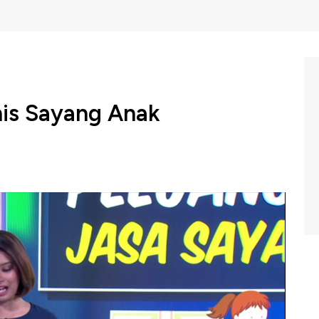
nis Sayang Anak
ta karir di kota-kota metropolitan membuat kebutuhan
ang bisnis di bidang jasa. Namun membangun jasa
n modal kepercayaan para orang tua.
nis jasa penitipan anak? Exist In Exist akan