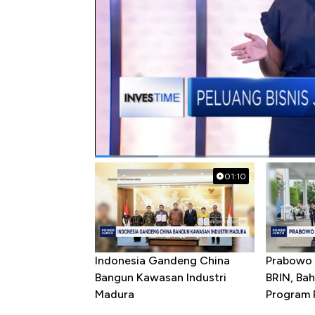
#jasa penitipan anak
#bisnis
#daycar
Popular Videos
01:10
Indonesia Gandeng China
Prabowo 
Bangun Kawasan Industri
BRIN, Bah
Madura
Program P