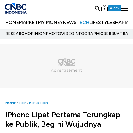
APPS
HOME
MARKET
MY MONEY
NEWS
TECH
LIFESTYLE
SHARIA
E
RESEARCH
OPINION
PHOTO
VIDEO
INFOGRAPHIC
BERBUATBAIK.
HOME
Tech
Berita Tech
iPhone Lipat Pertama Terungkap
ke Publik, Begini Wujudnya