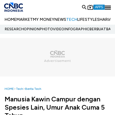
APPS
HOME
MARKET
MY MONEY
NEWS
TECH
LIFESTYLE
SHARIA
E
RESEARCH
OPINION
PHOTO
VIDEO
INFOGRAPHIC
BERBUATBAIK.
HOME
Tech
Berita Tech
Manusia Kawin Campur dengan
Spesies Lain, Umur Anak Cuma 5