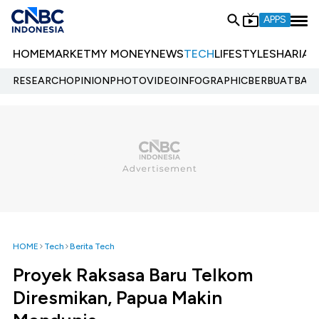
APPS
HOME
MARKET
MY MONEY
NEWS
TECH
LIFESTYLE
SHARIA
E
RESEARCH
OPINION
PHOTO
VIDEO
INFOGRAPHIC
BERBUATBAIK.
HOME
Tech
Berita Tech
Proyek Raksasa Baru Telkom
Diresmikan, Papua Makin