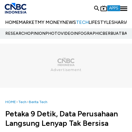
APPS
HOME
MARKET
MY MONEY
NEWS
TECH
LIFESTYLE
SHARIA
E
RESEARCH
OPINION
PHOTO
VIDEO
INFOGRAPHIC
BERBUATBAIK.
HOME
Tech
Berita Tech
Petaka 9 Detik, Data Perusahaan
Langsung Lenyap Tak Bersisa