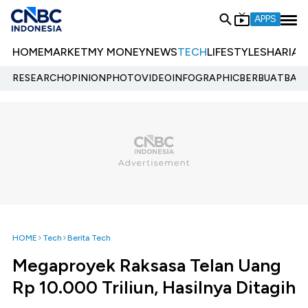
APPS
HOME
MARKET
MY MONEY
NEWS
TECH
LIFESTYLE
SHARIA
E
RESEARCH
OPINION
PHOTO
VIDEO
INFOGRAPHIC
BERBUATBAIK.
HOME
Tech
Berita Tech
Megaproyek Raksasa Telan Uang
Rp 10.000 Triliun, Hasilnya Ditagih