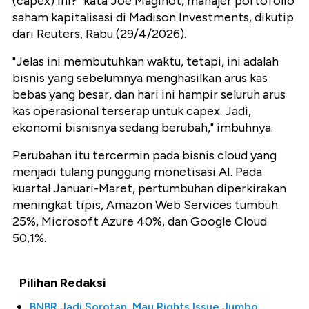
(capex) ini?" kata Joe Maginot, manajer portofolio
saham kapitalisasi di Madison Investments, dikutip
dari Reuters, Rabu (29/4/2026).
"Jelas ini membutuhkan waktu, tetapi, ini adalah
bisnis yang sebelumnya menghasilkan arus kas
bebas yang besar, dan hari ini hampir seluruh arus
kas operasional terserap untuk capex. Jadi,
ekonomi bisnisnya sedang berubah," imbuhnya.
Perubahan itu tercermin pada bisnis cloud yang
menjadi tulang punggung monetisasi AI. Pada
kuartal Januari-Maret, pertumbuhan diperkirakan
meningkat tipis, Amazon Web Services tumbuh
25%, Microsoft Azure 40%, dan Google Cloud
50,1%.
Pilihan Redaksi
BNBR Jadi Sorotan, Mau Rights Issue Jumbo