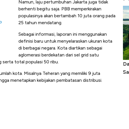
Namun, laju pertumbuhan Jakarta juga tidak
berhenti begitu saja. PBB memperkirakan
populasinya akan bertambah 10 juta orang pada
p
25 tahun mendatang.
Sebagai informasi, laporan ini menggunakan
definisi baru untuk menyelaraskan ukuran kota
di berbagai negara. Kota diartikan sebagai
aglomerasi berdekatan dari sel grid satu
serta total populasi 50 ribu.
as Tanpa AC
Daftar Sungai Terpanjang di Dunia,
Ne
Sampai Ribuan Kilometer
Me
mlah kota. Misalnya Teheran yang memiliki 9 juta
ingga menetapkan kebijakan pembatasan distribusi.