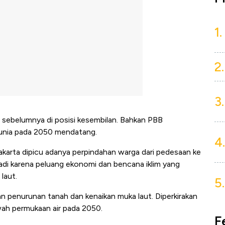
1.
2.
3.
 sebelumnya di posisi kesembilan. Bahkan PBB
dunia pada 2050 mendatang.
4.
arta dipicu adanya perpindahan warga dari pedesaan ke
rjadi karena peluang ekonomi dan bencana iklim yang
laut.
5.
 penurunan tanah dan kenaikan muka laut. Diperkirakan
wah permukaan air pada 2050.
F