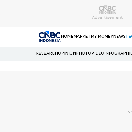
HOME
MARKET
MY MONEY
NEWS
TE
RESEARCH
OPINION
PHOTO
VIDEO
INFOGRAPHI