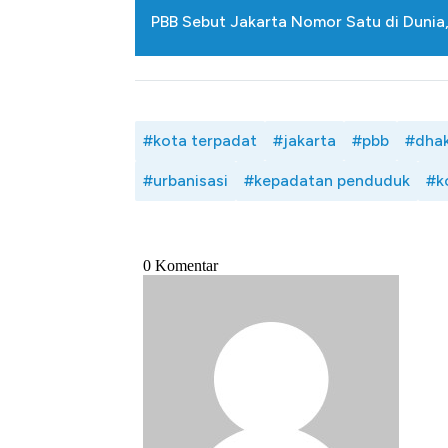
PBB Sebut Jakarta Nomor Satu di Duni
#kota terpadat
#jakarta
#pbb
#dha
#urbanisasi
#kepadatan penduduk
#k