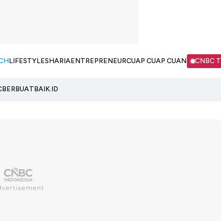
CH
LIFESTYLE
SHARIA
ENTREPRENEUR
CUAP CUAP CUAN
CNBC 
C
BERBUATBAIK.ID