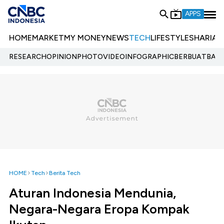
APPS
HOME
MARKET
MY MONEY
NEWS
TECH
LIFESTYLE
SHARIA
E
RESEARCH
OPINION
PHOTO
VIDEO
INFOGRAPHIC
BERBUATBAIK.
HOME
Tech
Berita Tech
Aturan Indonesia Mendunia,
Negara-Negara Eropa Kompak