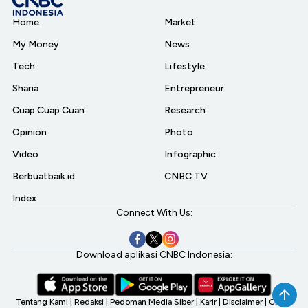
Home
Market
My Money
News
Tech
Lifestyle
Sharia
Entrepreneur
Cuap Cuap Cuan
Research
Opinion
Photo
Video
Infographic
Berbuatbaik.id
CNBC TV
Index
Connect With Us:
Download aplikasi CNBC Indonesia:
Tentang Kami
|
Redaksi
|
Pedoman Media Siber
|
Karir
|
Disclaimer
|
CNBC