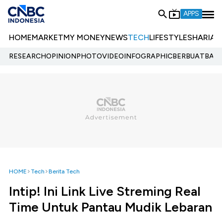
APPS
HOME
MARKET
MY MONEY
NEWS
TECH
LIFESTYLE
SHARIA
E
RESEARCH
OPINION
PHOTO
VIDEO
INFOGRAPHIC
BERBUATBAIK.
HOME
Tech
Berita Tech
Intip! Ini Link Live Streming Real
Time Untuk Pantau Mudik Lebaran