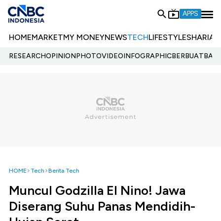
APPS
HOME
MARKET
MY MONEY
NEWS
TECH
LIFESTYLE
SHARIA
E
RESEARCH
OPINION
PHOTO
VIDEO
INFOGRAPHIC
BERBUATBAIK.
HOME
Tech
Berita Tech
Muncul Godzilla El Nino! Jawa
Diserang Suhu Panas Mendidih-