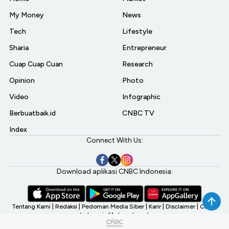
My Money
News
Tech
Lifestyle
Sharia
Entrepreneur
Cuap Cuap Cuan
Research
Opinion
Photo
Video
Infographic
Berbuatbaik.id
CNBC TV
Index
Connect With Us:
Download aplikasi CNBC Indonesia:
Tentang Kami
|
Redaksi
|
Pedoman Media Siber
|
Karir
|
Disclaimer
|
CNBC
Indonesia My Investment
©2026 CNBC Indonesia, A Transmedia Company