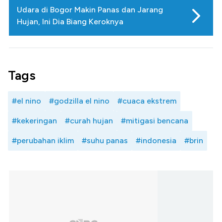
Udara di Bogor Makin Panas dan Jarang
Hujan, Ini Dia Biang Keroknya
Tags
#el nino
#godzilla el nino
#cuaca ekstrem
#kekeringan
#curah hujan
#mitigasi bencana
#perubahan iklim
#suhu panas
#indonesia
#brin