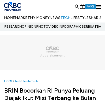
APPS
HOME
MARKET
MY MONEY
NEWS
TECH
LIFESTYLE
SHARIA
E
RESEARCH
OPINION
PHOTO
VIDEO
INFOGRAPHIC
BERBUATBAIK.
HOME
Tech
Berita Tech
BRIN Bocorkan RI Punya Peluang
Diajak Ikut Misi Terbang ke Bulan