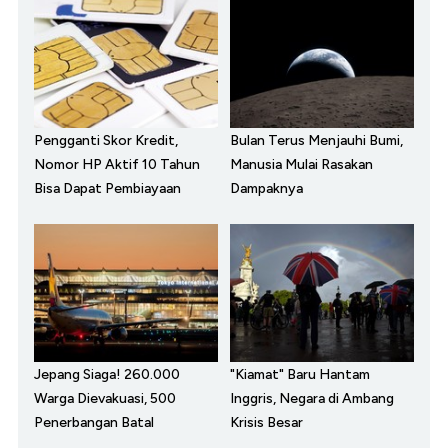
Pengganti Skor Kredit,
Bulan Terus Menjauhi Bumi,
Nomor HP Aktif 10 Tahun
Manusia Mulai Rasakan
Bisa Dapat Pembiayaan
Dampaknya
Jepang Siaga! 260.000
"Kiamat" Baru Hantam
Warga Dievakuasi, 500
Inggris, Negara di Ambang
Penerbangan Batal
Krisis Besar