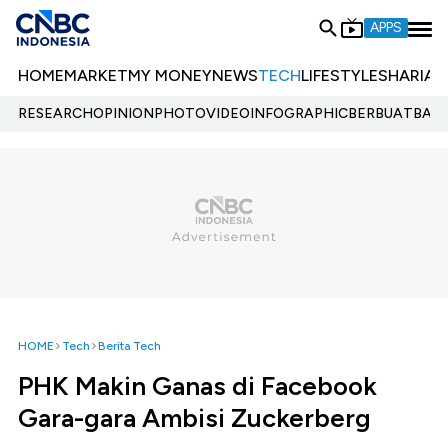
APPS
HOME
MARKET
MY MONEY
NEWS
TECH
LIFESTYLE
SHARIA
E
RESEARCH
OPINION
PHOTO
VIDEO
INFOGRAPHIC
BERBUATBAIK.
HOME
Tech
Berita Tech
PHK Makin Ganas di Facebook
Gara-gara Ambisi Zuckerberg