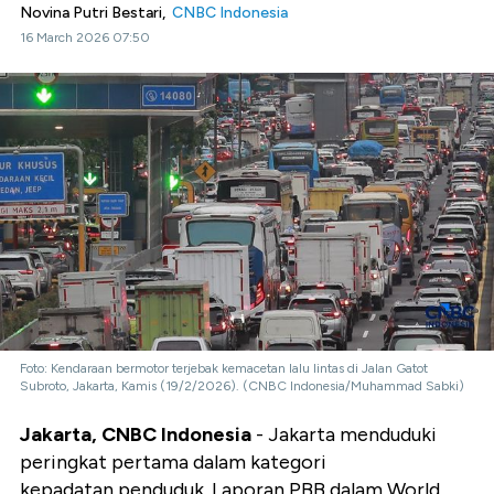
Novina Putri Bestari,
CNBC Indonesia
16 March 2026 07:50
Foto: Kendaraan bermotor terjebak kemacetan lalu lintas di Jalan Gatot
Subroto, Jakarta, Kamis (19/2/2026). (CNBC Indonesia/Muhammad Sabki)
Jakarta, CNBC Indonesia
- Jakarta menduduki
peringkat pertama dalam kategori
kepadatan penduduk. Laporan PBB dalam World