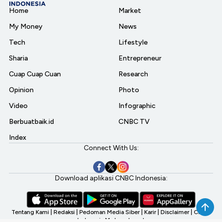
Home
Market
My Money
News
Tech
Lifestyle
Sharia
Entrepreneur
Cuap Cuap Cuan
Research
Opinion
Photo
Video
Infographic
Berbuatbaik.id
CNBC TV
Index
Connect With Us:
Download aplikasi CNBC Indonesia:
Tentang Kami
|
Redaksi
|
Pedoman Media Siber
|
Karir
|
Disclaimer
|
CNBC
Indonesia My Investment