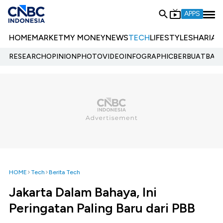
APPS
HOME
MARKET
MY MONEY
NEWS
TECH
LIFESTYLE
SHARIA
E
RESEARCH
OPINION
PHOTO
VIDEO
INFOGRAPHIC
BERBUATBAIK.
HOME
Tech
Berita Tech
Jakarta Dalam Bahaya, Ini
Peringatan Paling Baru dari PBB