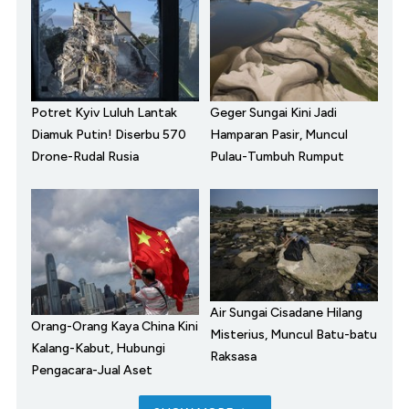
Potret Kyiv Luluh Lantak
Geger Sungai Kini Jadi
Diamuk Putin! Diserbu 570
Hamparan Pasir, Muncul
Drone-Rudal Rusia
Pulau-Tumbuh Rumput
Air Sungai Cisadane Hilang
Orang-Orang Kaya China Kini
Misterius, Muncul Batu-batu
Kalang-Kabut, Hubungi
Raksasa
Pengacara-Jual Aset