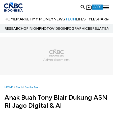
APPS
HOME
MARKET
MY MONEY
NEWS
TECH
LIFESTYLE
SHARIA
E
RESEARCH
OPINION
PHOTO
VIDEO
INFOGRAPHIC
BERBUATBAIK.
HOME
Tech
Berita Tech
Anak Buah Tony Blair Dukung ASN
RI Jago Digital & AI