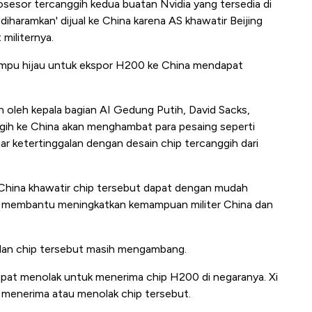
sesor tercanggih kedua buatan Nvidia yang tersedia di
'diharamkan' dijual ke China karena AS khawatir Beijing
iliternya.
ampu hijau untuk ekspor H200 ke China mendapat
 oleh kepala bagian AI Gedung Putih, David Sacks,
ih ke China akan menghambat para pesaing seperti
ketertinggalan dengan desain chip tercanggih dari
ras China khawatir chip tersebut dapat dengan mudah
na membantu meningkatkan kemampuan militer China dan
alan chip tersebut masih mengambang.
mpat menolak untuk menerima chip H200 di negaranya. Xi
 menerima atau menolak chip tersebut.