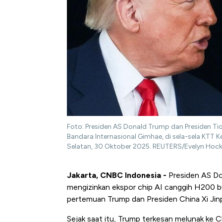
Foto: Presiden AS Donald Trump dan Presiden Ti
Bandara Internasional Gimhae, di sela-sela KTT K
Selatan, 30 Oktober 2025. REUTERS/Evelyn Hock
Jakarta, CNBC Indonesia -
Presiden AS Do
mengizinkan ekspor chip AI canggih H200 b
pertemuan Trump dan Presiden China Xi Jin
Sejak saat itu, Trump terkesan melunak ke 