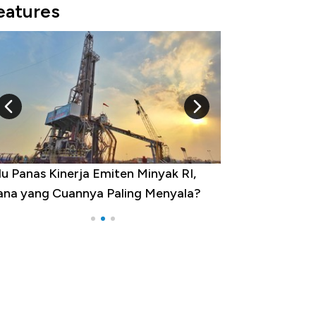
eatures
 Provinsi dengan Tingkat
ngangguran Tertinggi, Ada Jakarta