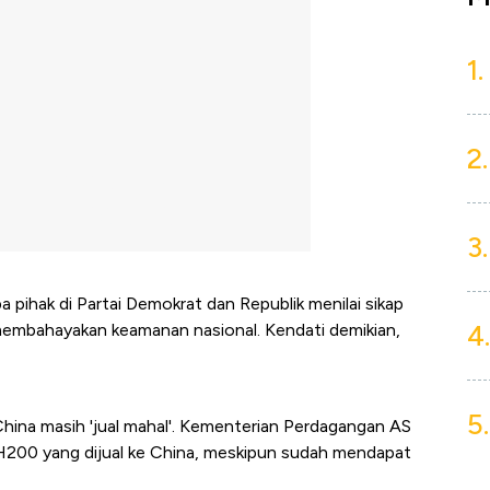
1.
2.
3.
 pihak di Partai Demokrat dan Republik menilai sikap
4.
embahayakan keamanan nasional. Kendati demikian,
5.
China masih 'jual mahal'. Kementerian Perdagangan AS
 H200 yang dijual ke China, meskipun sudah mendapat