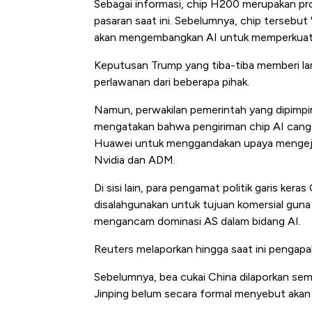
Sebagai informasi, chip H200 merupakan pro
pasaran saat ini. Sebelumnya, chip tersebut 
akan mengembangkan AI untuk memperkuat m
Keputusan Trump yang tiba-tiba memberi l
perlawanan dari beberapa pihak.
Namun, perwakilan pemerintah yang dipimpin
mengatakan bahwa pengiriman chip AI cangg
Huawei untuk menggandakan upaya mengejar 
Nvidia dan ADM.
Di sisi lain, para pengamat politik garis ke
disalahgunakan untuk tujuan komersial gu
mengancam dominasi AS dalam bidang AI.
Reuters melaporkan hingga saat ini pengap
Sebelumnya, bea cukai China dilaporkan se
Jinping belum secara formal menyebut akan