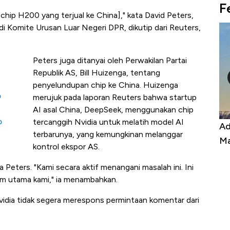
F
chip H200 yang terjual ke China]," kata David Peters,
 di Komite Urusan Luar Negeri DPR,
dikutip dari Reuters,
Peters juga ditanyai oleh Perwakilan Partai
Republik AS, Bill Huizenga, tentang
penyelundupan chip ke China. Huizenga
p
merujuk pada laporan Reuters bahwa startup
AI asal China, DeepSeek, menggunakan chip
p
tercanggih Nvidia untuk melatih model AI
Harga
Adu Panas Kinerja Emiten Minyak RI,
10
terbarunya, yang kemungkinan melanggar
erbahaya
Mana yang Cuannya Paling Menyala?
Pe
kontrol ekspor AS.
ta Peters. "Kami secara aktif menangani masalah ini. Ini
um utama kami," ia menambahkan.
idia tidak segera merespons permintaan komentar dari