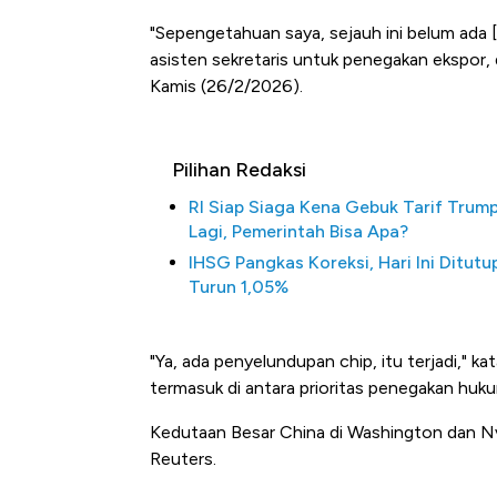
"Sepengetahuan saya, sejauh ini belum ada [
asisten sekretaris untuk penegakan ekspor,
Kamis (26/2/2026).
Pilihan Redaksi
RI Siap Siaga Kena Gebuk Tarif Trum
Lagi, Pemerintah Bisa Apa?
IHSG Pangkas Koreksi, Hari Ini Ditutu
Kongo Tutup Keran Ekspor, 
Turun 1,05%
Tembaga Terbang ke Zona B
"Ya, ada penyelundupan chip, itu terjadi," ka
termasuk di antara prioritas penegakan huk
Kedutaan Besar China di Washington dan Nv
Reuters.