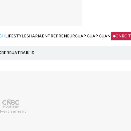
CH
LIFESTYLE
SHARIA
ENTREPRENEUR
CUAP CUAP CUAN
CNBC 
C
BERBUATBAIK.ID