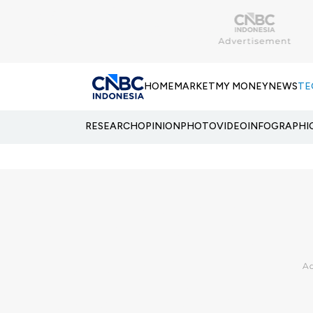
HOME
MARKET
MY MONEY
NEWS
TE
RESEARCH
OPINION
PHOTO
VIDEO
INFOGRAPHI