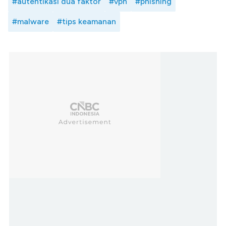
#autentikasi dua faktor
#vpn
#phishing
#malware
#tips keamanan