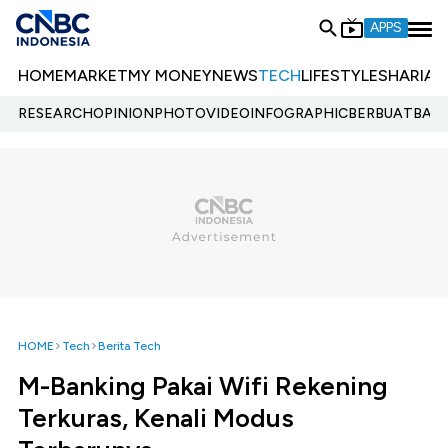
APPS
HOME
MARKET
MY MONEY
NEWS
TECH
LIFESTYLE
SHARIA
E
RESEARCH
OPINION
PHOTO
VIDEO
INFOGRAPHIC
BERBUATBAIK.
HOME
Tech
Berita Tech
M-Banking Pakai Wifi Rekening
Terkuras, Kenali Modus