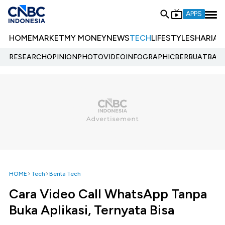
APPS
HOME
MARKET
MY MONEY
NEWS
TECH
LIFESTYLE
SHARIA
E
RESEARCH
OPINION
PHOTO
VIDEO
INFOGRAPHIC
BERBUATBAIK.
HOME
Tech
Berita Tech
Cara Video Call WhatsApp Tanpa
Buka Aplikasi, Ternyata Bisa