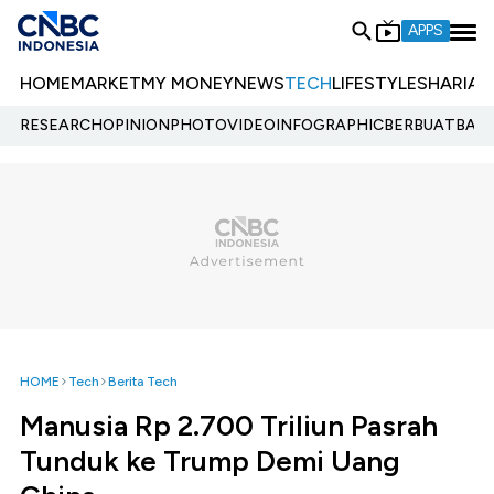
APPS
HOME
MARKET
MY MONEY
NEWS
TECH
LIFESTYLE
SHARIA
E
RESEARCH
OPINION
PHOTO
VIDEO
INFOGRAPHIC
BERBUATBAIK.
HOME
Tech
Berita Tech
Manusia Rp 2.700 Triliun Pasrah
Tunduk ke Trump Demi Uang