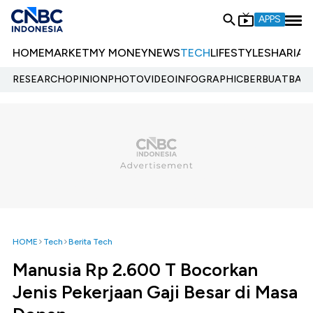
APPS
HOME
MARKET
MY MONEY
NEWS
TECH
LIFESTYLE
SHARIA
E
RESEARCH
OPINION
PHOTO
VIDEO
INFOGRAPHIC
BERBUATBAIK.
HOME
Tech
Berita Tech
Manusia Rp 2.600 T Bocorkan
Jenis Pekerjaan Gaji Besar di Masa