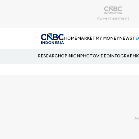
HOME
MARKET
MY MONEY
NEWS
TE
RESEARCH
OPINION
PHOTO
VIDEO
INFOGRAPHI