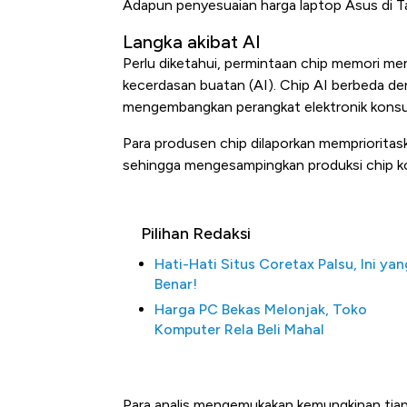
Adapun penyesuaian harga laptop Asus di Ta
Langka akibat AI
Perlu diketahui, permintaan chip memori me
kecerdasan buatan (AI). Chip AI berbeda d
mengembangkan perangkat elektronik kons
Para produsen chip dilaporkan memprioritas
sehingga mengesampingkan produksi chip ko
Kongo Tutup Keran Eksp
Pilihan Redaksi
Tembaga Terbang ke Zo
Hati-Hati Situs Coretax Palsu, Ini yan
Benar!
Harga PC Bekas Melonjak, Toko
Komputer Rela Beli Mahal
Para analis mengemukakan kemungkinan tiap