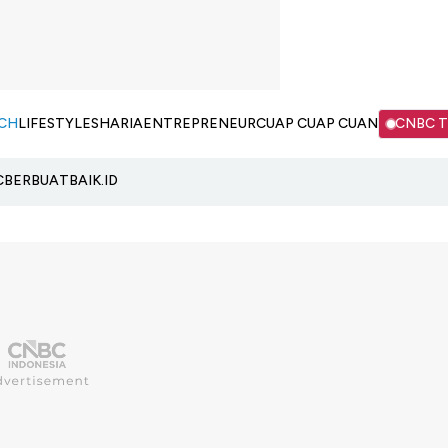
CH
LIFESTYLE
SHARIA
ENTREPRENEUR
CUAP CUAP CUAN
CNBC 
C
BERBUATBAIK.ID