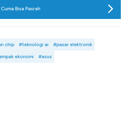
 Cuma Bisa Pasrah
n chip
#teknologi ai
#pasar elektronik
ampak ekonomi
#asus