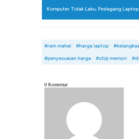
Komputer Tidak Laku, Pedagang Laptop
#ram mahal
#harga laptop
#kelangkaa
#penyesuaian harga
#chip memori
#d