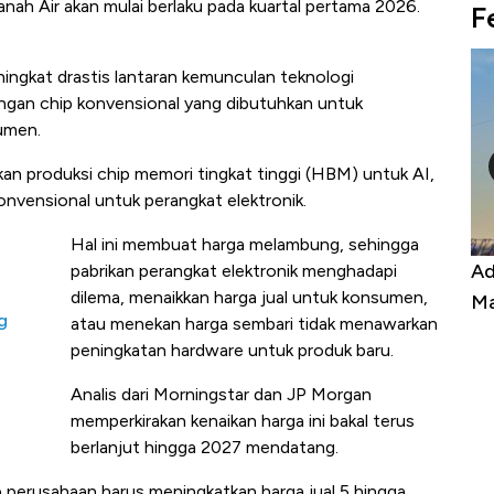
nah Air akan mulai berlaku pada kuartal pertama 2026.
F
ningkat drastis lantaran kemunculan teknologi
engan chip konvensional yang dibutuhkan untuk
umen.
kan produksi chip memori tingkat tinggi (HBM) untuk AI,
nvensional untuk perangkat elektronik.
Hal ini membuat harga melambung, sehingga
or, Harga
Adu Panas Kinerja Emiten Minyak RI,
pabrikan perangkat elektronik menghadapi
dilema, menaikkan harga jual untuk konsumen,
na Berbahaya
Mana yang Cuannya Paling Menyala?
g
atau menekan harga sembari tidak menawarkan
peningkatan hardware untuk produk baru.
Analis dari Morningstar dan JP Morgan
memperkirakan kenaikan harga ini bakal terus
berlanjut hingga 2027 mendatang.
 perusahaan harus meningkatkan harga jual 5 hingga