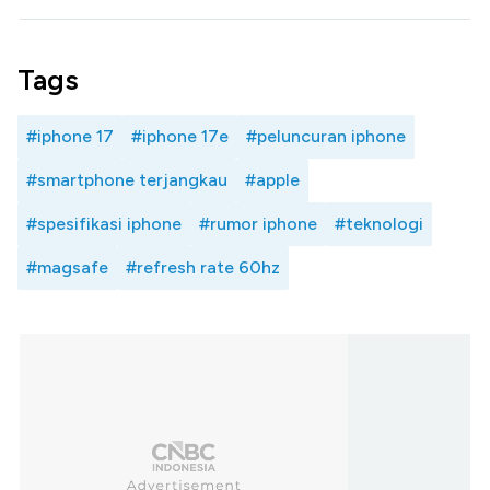
Tags
#iphone 17
#iphone 17e
#peluncuran iphone
#smartphone terjangkau
#apple
#spesifikasi iphone
#rumor iphone
#teknologi
#magsafe
#refresh rate 60hz