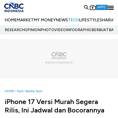
APPS
HOME
MARKET
MY MONEY
NEWS
TECH
LIFESTYLE
SHARIA
E
RESEARCH
OPINION
PHOTO
VIDEO
INFOGRAPHIC
BERBUATBAIK.
HOME
Tech
Berita Tech
iPhone 17 Versi Murah Segera
Rilis, Ini Jadwal dan Bocorannya