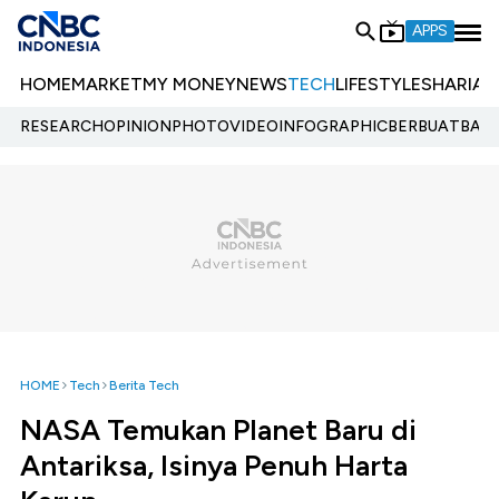
APPS
HOME
MARKET
MY MONEY
NEWS
TECH
LIFESTYLE
SHARIA
E
RESEARCH
OPINION
PHOTO
VIDEO
INFOGRAPHIC
BERBUATBAIK.
HOME
Tech
Berita Tech
NASA Temukan Planet Baru di
Antariksa, Isinya Penuh Harta