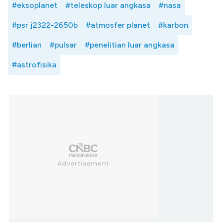
#eksoplanet
#teleskop luar angkasa
#nasa
#psr j2322-2650b
#atmosfer planet
#karbon
#berlian
#pulsar
#penelitian luar angkasa
#astrofisika