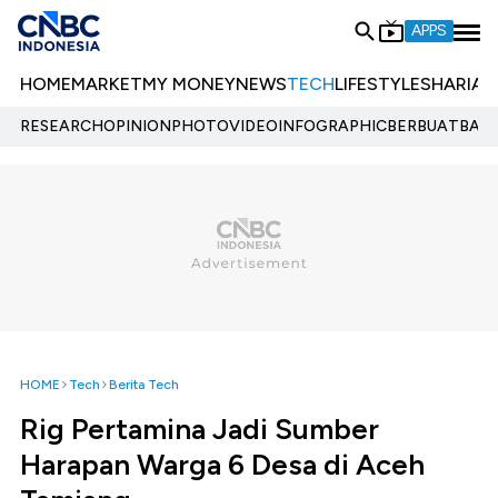
APPS
HOME
MARKET
MY MONEY
NEWS
TECH
LIFESTYLE
SHARIA
E
RESEARCH
OPINION
PHOTO
VIDEO
INFOGRAPHIC
BERBUATBAIK.
HOME
Tech
Berita Tech
Rig Pertamina Jadi Sumber
Harapan Warga 6 Desa di Aceh