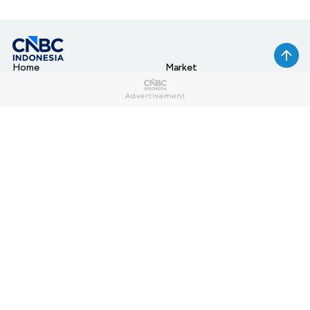
Home
Market
My Money
News
Tech
Lifestyle
Sharia
Entrepreneur
Cuap Cuap Cuan
Research
Opinion
Photo
Video
Infographic
Berbuatbaik.id
CNBC TV
Index
Connect With Us:
Download aplikasi CNBC Indonesia: