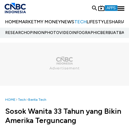
APPS
HOME
MARKET
MY MONEY
NEWS
TECH
LIFESTYLE
SHARIA
E
RESEARCH
OPINION
PHOTO
VIDEO
INFOGRAPHIC
BERBUATBAIK.
HOME
Tech
Berita Tech
Sosok Wanita 33 Tahun yang Bikin
Amerika Terguncang