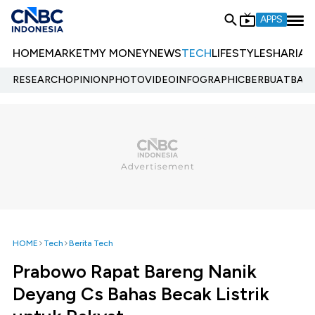
APPS
HOME
MARKET
MY MONEY
NEWS
TECH
LIFESTYLE
SHARIA
E
RESEARCH
OPINION
PHOTO
VIDEO
INFOGRAPHIC
BERBUATBAIK.
HOME
Tech
Berita Tech
Prabowo Rapat Bareng Nanik
Deyang Cs Bahas Becak Listrik