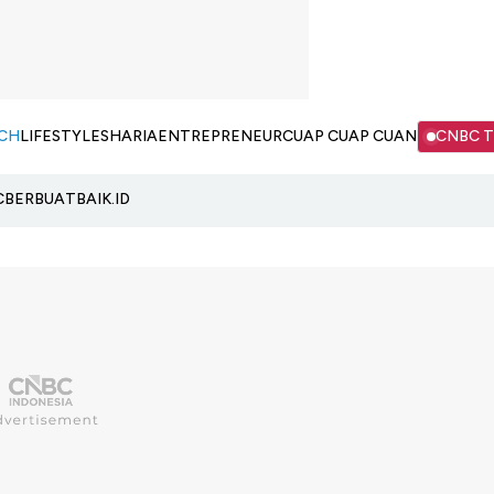
CH
LIFESTYLE
SHARIA
ENTREPRENEUR
CUAP CUAP CUAN
CNBC 
C
BERBUATBAIK.ID