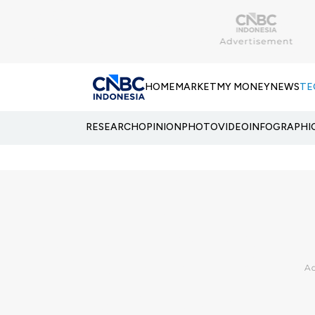
HOME
MARKET
MY MONEY
NEWS
TE
RESEARCH
OPINION
PHOTO
VIDEO
INFOGRAPHI