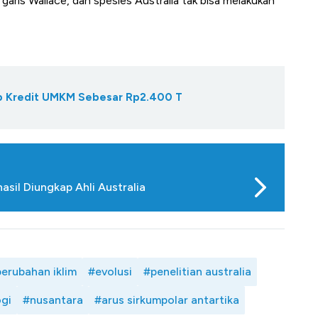
aris Wallace, dan spesies Australia tak bisa melakukan
Gap Kredit UMKM Sebesar Rp2.400 T
asil Diungkap Ahli Australia
erubahan iklim
#evolusi
#penelitian australia
gi
#nusantara
#arus sirkumpolar antartika