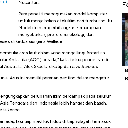
anti
Nusantara.
F
Para peneliti menggunakan model komputer
untuk menjelaskan efek iklim dari tumbukan itu.
Model itu memperhitungkan kemampuan
menyebarkan, preferensi ekologi, dan
esies di kedua sisi garis Wallace.
u membuka area laut dalam yang mengelilingi Antartika
ar Antartika (ACC) berada," kata ketua penulis studi
l Australia, Alex Skeels, dikutip dari
Live Science
.
IHSG Menuju 6.500: Asing Silakan
Be
unia. Arus ini memiliki peranan penting dalam mengatur
Masuk, Jangan Ditopang Ritel Terus
Ri
l mengungkapkan perubahan iklim berdampak pada seluruh
 Asia Tenggara dan Indonesia lebih hangat dan basah,
ta kering.
adaptasi tiap makhluk hidup di tiap wilayah termasuk