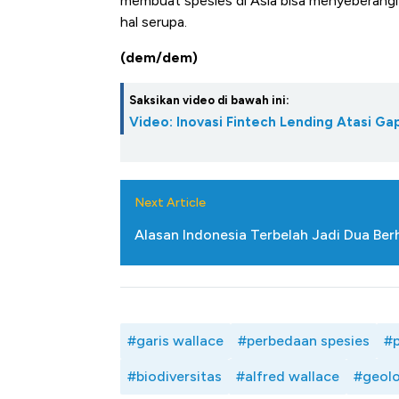
membuat spesies di Asia bisa menyeberangi g
hal serupa.
(dem/dem)
Saksikan video di bawah ini:
Video: Inovasi Fintech Lending Atasi 
Next Article
Alasan Indonesia Terbelah Jadi Dua Berh
#garis wallace
#perbedaan spesies
#p
#biodiversitas
#alfred wallace
#geolo