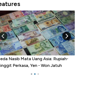
eatures
da Nasib Mata Uang Asia: Rupiah-
Dihadang Inflas
nggit Perkasa, Yen - Won Jatuh
Harga Emas Terb