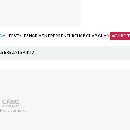
CH
LIFESTYLE
SHARIA
ENTREPRENEUR
CUAP CUAP CUAN
CNBC 
C
BERBUATBAIK.ID