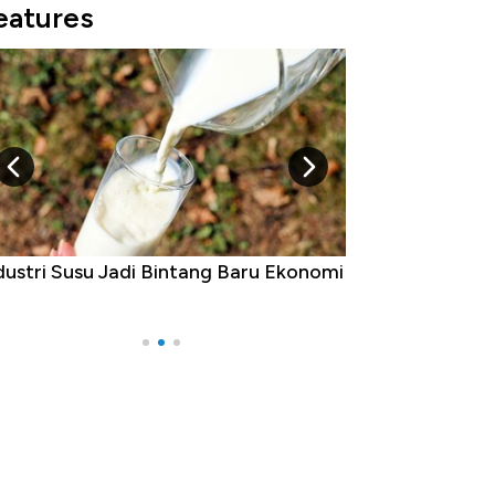
eatures
dustri Susu Jadi Bintang Baru Ekonomi
5 Raja Ekonomi 
Ada Jawa!