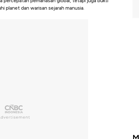
a percepatan pemanasan global, tetapi juga bukti
i planet dan warisan sejarah manusia.
M