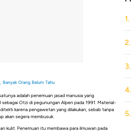
1.
2.
3.
, Banyak Orang Belum Tahu
4.
h satunya adalah penemuan jasad manusia yang
l sebagai Otzi di pegunungan Alpen pada 1991. Material-
g diteliti karena pengawetan yang dilakukan, sebab tanpa
5.
dup akan segera membusuk.
 dan kulit. Penemuan itu membawa para ilmuwan pada