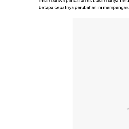
ilmiah bahwa pencairan es bukan hanya tand
betapa cepatnya perubahan ini mempengaruh