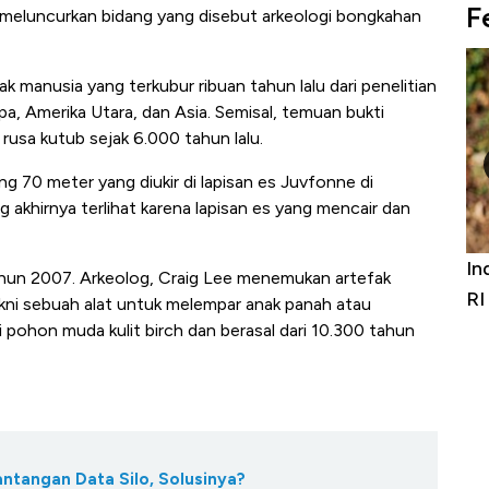
F
meluncurkan bidang yang disebut arkeologi bongkahan
ak manusia yang terkubur ribuan tahun lalu dari penelitian
pa, Amerika Utara, dan Asia. Semisal, temuan bukti
usa kutub sejak 6.000 tahun lalu.
 70 meter yang diukir di lapisan es Juvfonne di
 akhirnya terlihat karena lapisan es yang mencair dan
Bangkit dari Kubur! Bisnis Furniture &
In
hun 2007. Arkeolog, Craig Lee menemukan artefak
Alas Kaki Tumbuh Double Digit
RI
akni sebuah alat untuk melempar anak panah atau
 pohon muda kulit birch dan berasal dari 10.300 tahun
antangan Data Silo, Solusinya?