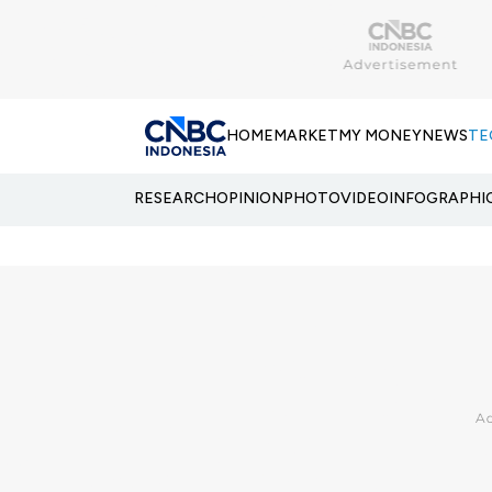
HOME
MARKET
MY MONEY
NEWS
TE
RESEARCH
OPINION
PHOTO
VIDEO
INFOGRAPHI