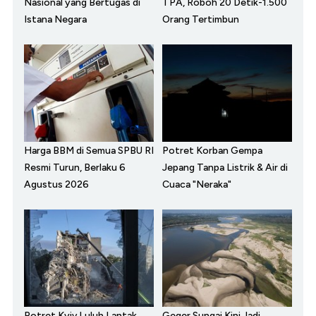
Nasional yang Bertugas di
TPA, Roboh 20 Detik-1.500
Istana Negara
Orang Tertimbun
Harga BBM di Semua SPBU RI
Potret Korban Gempa
Resmi Turun, Berlaku 6
Jepang Tanpa Listrik & Air di
Agustus 2026
Cuaca "Neraka"
Potret Kyiv Luluh Lantak
Geger Sungai Kini Jadi