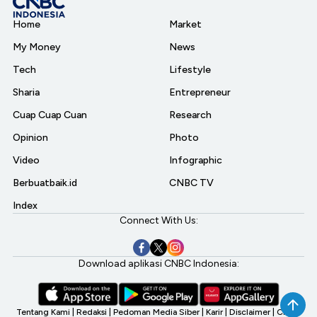
Home
Market
My Money
News
Tech
Lifestyle
Sharia
Entrepreneur
Cuap Cuap Cuan
Research
Opinion
Photo
Video
Infographic
Berbuatbaik.id
CNBC TV
Index
Connect With Us:
Download aplikasi CNBC Indonesia:
Tentang Kami
|
Redaksi
|
Pedoman Media Siber
|
Karir
|
Disclaimer
|
CNBC