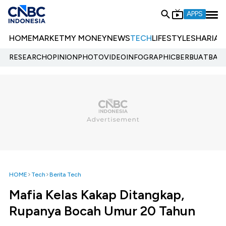
APPS
HOME
MARKET
MY MONEY
NEWS
TECH
LIFESTYLE
SHARIA
E
RESEARCH
OPINION
PHOTO
VIDEO
INFOGRAPHIC
BERBUATBAIK.
HOME
Tech
Berita Tech
Mafia Kelas Kakap Ditangkap,
Rupanya Bocah Umur 20 Tahun