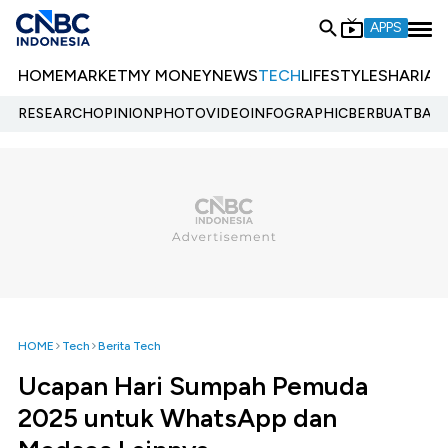
APPS
HOME
MARKET
MY MONEY
NEWS
TECH
LIFESTYLE
SHARIA
E
RESEARCH
OPINION
PHOTO
VIDEO
INFOGRAPHIC
BERBUATBAIK.
HOME
Tech
Berita Tech
Ucapan Hari Sumpah Pemuda
2025 untuk WhatsApp dan