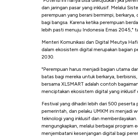
"Potensi ini hanya bisa diwujudkan jika pere
dan jaringan pasar yang inklusif. Melalui Si
perempuan yang berani bermimpi, berkarya,
bagi bangsa. Karena ketika perempuan berda
lebih pasti menuju Indonesia Emas 2045," t
Menteri Komunikasi dan Digital Meutya Haf
dalam ekosistem digital merupakan bagian pe
2030.
"Perempuan harus menjadi bagian utama dar
batas bagi mereka untuk berkarya, berbisnis,
bersama XLSMART adalah contoh bagaimana 
menciptakan ekosistem digital yang inklusif
Festival yang dihadiri lebih dari 500 pesert
pemerintah, dan pelaku UMKM ini menjadi
teknologi yang inklusif dan memberdayakan
mengungkapkan, melalui berbagai program ed
menjembatani kesenjangan digital bagi perem