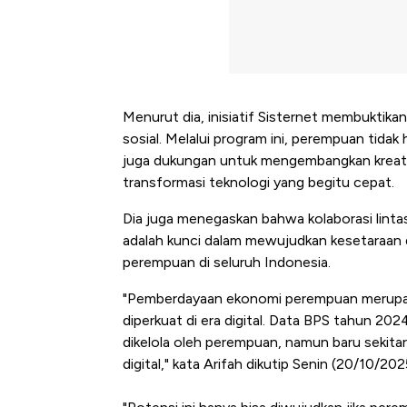
Menurut dia, inisiatif Sisternet membuktik
sosial. Melalui program ini, perempuan tidak 
juga dukungan untuk mengembangkan kreativi
transformasi teknologi yang begitu cepat.
Dia juga menegaskan bahwa kolaborasi linta
Kongo Tutup Keran Ekspor, 
adalah kunci dalam mewujudkan kesetaraan 
Tembaga Terbang ke Zona B
perempuan di seluruh Indonesia.
"Pemberdayaan ekonomi perempuan merupaka
diperkuat di era digital. Data BPS tahun 2
dikelola oleh perempuan, namun baru sekita
digital," kata Arifah dikutip Senin (20/10/202