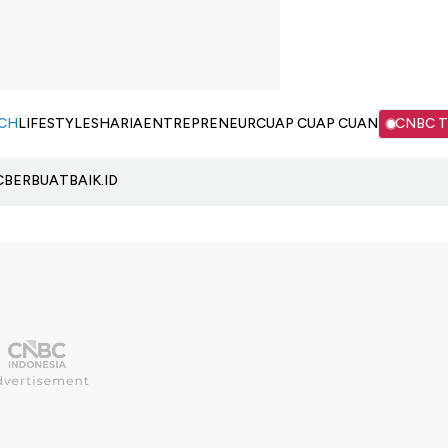
CH
LIFESTYLE
SHARIA
ENTREPRENEUR
CUAP CUAP CUAN
CNBC 
C
BERBUATBAIK.ID