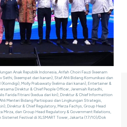
ngan Anak Republik Indonesia, Arifah Choiri Fauzi (keenam
ev Sethi, (keempat dari kanan), Staf Ahli Bidang Komunikasi dan
(Komdigi), Molly Prabawaty (kelima dari kanan), Entertainer &
 bersama Direktur & Chief People Officer, Jeremiah Ratadhi,
 Farida Fitriani (kedua dari kiri), Direktur & Chief Informattion
Ahli Menteri Bidang Partisipasi dan Lingkungan Strategis,
iri), Direktur & Chief Regulatory, Merza Fachys, Group Head
a Mirza, dan Group Head Regulatory & Government Relations,
 Sisternet Festival di XLSMART Tower, Jakarta (17/10)/Dok