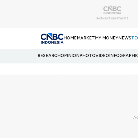
HOME
MARKET
MY MONEY
NEWS
TE
RESEARCH
OPINION
PHOTO
VIDEO
INFOGRAPHI