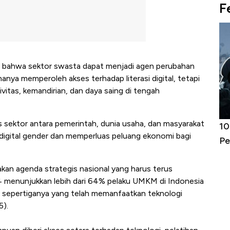
F
an bahwa sektor swasta dapat menjadi agen perubahan
hanya memperoleh akses terhadap literasi digital, tetapi
tas, kemandirian, dan daya saing di tengah
s sektor antara pemerintah, dunia usaha, dan masyarakat
Harga
Adu Panas Kinerja Emiten Minyak RI,
10
digital gender dan memperluas peluang ekonomi bagi
erbahaya
Mana yang Cuannya Paling Menyala?
Pe
n agenda strategis nasional yang harus terus
024 menunjukkan lebih dari 64% pelaku UMKM di Indonesia
r sepertiganya yang telah memanfaatkan teknologi
5).