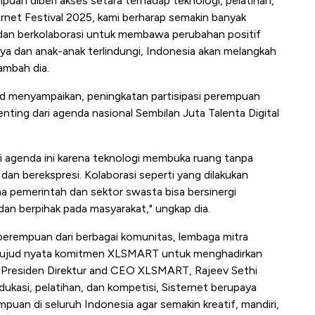
mpuan diberi akses setara terhadap teknologi, pelatihan,
sternet Festival 2025, kami berharap semakin banyak
 dan berkolaborasi untuk membawa perubahan positif
ya dan anak-anak terlindungi, Indonesia akan melangkah
ambah dia.
id menyampaikan, peningkatan partisipasi perempuan
nting dari agenda nasional Sembilan Juta Talenta Digital
i agenda ini karena teknologi membuka ruang tanpa
 dan berekspresi. Kolaborasi seperti yang dilakukan
pemerintah dan sektor swasta bisa bersinergi
 dan berpihak pada masyarakat," ungkap dia.
a perempuan dari berbagai komunitas, lembaga mitra
 wujud nyata komitmen XLSMART untuk menghadirkan
.
Presiden Direktur and CEO XLSMART, Rajeev Sethi
ukasi, pelatihan, dan kompetisi, Sisternet berupaya
puan di seluruh Indonesia agar semakin kreatif, mandiri,