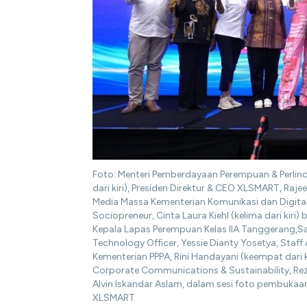
Foto: Menteri Pemberdayaan Perempuan & Perlindu
dari kiri), Presiden Direktur & CEO XLSMART, Raje
Media Massa Kementerian Komunikasi dan Digital 
Sociopreneur, Cinta Laura Kiehl (kelima dari kiri)
Kepala Lapas Perempuan Kelas IIA Tanggerang,⁠Salis
Technology Officer, Yessie Dianty Yosetya, Staff 
Kementerian PPPA, ⁠Rini Handayani (keempat dari k
Corporate Communications & Sustainability, Rez
Alvin Iskandar Aslam, dalam sesi foto pembukaan
XLSMART