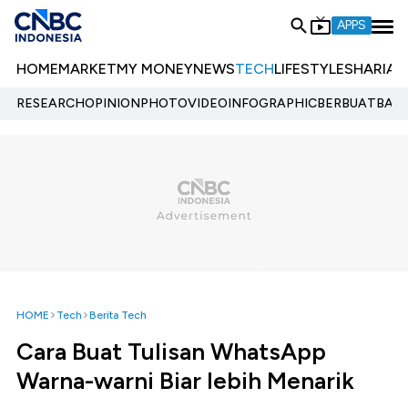
APPS
HOME
MARKET
MY MONEY
NEWS
TECH
LIFESTYLE
SHARIA
E
RESEARCH
OPINION
PHOTO
VIDEO
INFOGRAPHIC
BERBUATBAIK.
HOME
Tech
Berita Tech
Cara Buat Tulisan WhatsApp
Warna-warni Biar lebih Menarik