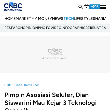
APPS
HOME
MARKET
MY MONEY
NEWS
TECH
LIFESTYLE
SHARIA
E
RESEARCH
OPINION
PHOTO
VIDEO
INFOGRAPHIC
BERBUATBAIK.
HOME
Tech
Berita Tech
Pimpin Asosiasi Seluler, Dian
Siswarini Mau Kejar 3 Teknologi