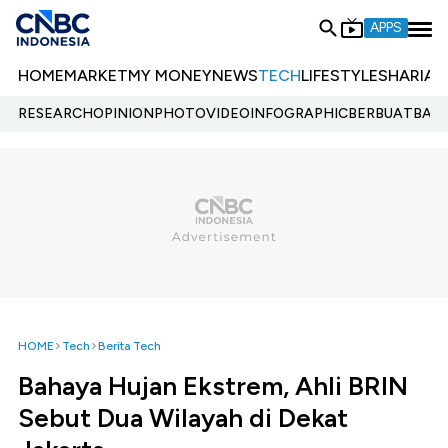
APPS
HOME
MARKET
MY MONEY
NEWS
TECH
LIFESTYLE
SHARIA
E
RESEARCH
OPINION
PHOTO
VIDEO
INFOGRAPHIC
BERBUATBAIK.
HOME
Tech
Berita Tech
Bahaya Hujan Ekstrem, Ahli BRIN
Sebut Dua Wilayah di Dekat