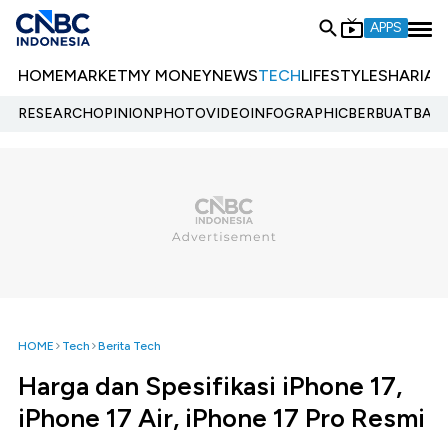
APPS
HOME
MARKET
MY MONEY
NEWS
TECH
LIFESTYLE
SHARIA
E
RESEARCH
OPINION
PHOTO
VIDEO
INFOGRAPHIC
BERBUATBAIK.
HOME
Tech
Berita Tech
Harga dan Spesifikasi iPhone 17,
iPhone 17 Air, iPhone 17 Pro Resmi