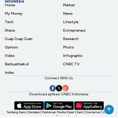
Home
Market
My Money
News
Tech
Lifestyle
Sharia
Entrepreneur
Cuap Cuap Cuan
Research
Opinion
Photo
Video
Infographic
Berbuatbaik.id
CNBC TV
Index
Connect With Us:
Download aplikasi CNBC Indonesia:
Tentang Kami
|
Redaksi
|
Pedoman Media Siber
|
Karir
|
Disclaimer
|
CNBC
Indonesia My Investment