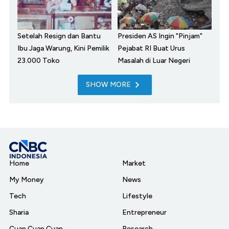
Setelah Resign dan Bantu
Presiden AS Ingin "Pinjam"
Ibu Jaga Warung, Kini Pemilik
Pejabat RI Buat Urus
23.000 Toko
Masalah di Luar Negeri
SHOW MORE
Home
Market
My Money
News
Tech
Lifestyle
Sharia
Entrepreneur
Cuap Cuap Cuan
Research