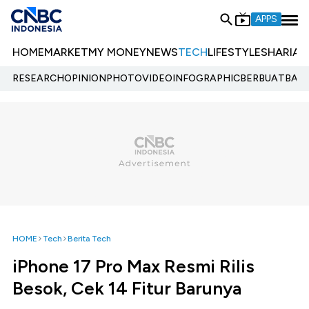
APPS
HOME
MARKET
MY MONEY
NEWS
TECH
LIFESTYLE
SHARIA
E
RESEARCH
OPINION
PHOTO
VIDEO
INFOGRAPHIC
BERBUATBAIK.
HOME
Tech
Berita Tech
iPhone 17 Pro Max Resmi Rilis
Besok, Cek 14 Fitur Barunya