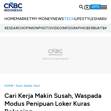
APPS
HOME
MARKET
MY MONEY
NEWS
TECH
LIFESTYLE
SHARIA
E
RESEARCH
OPINION
PHOTO
VIDEO
INFOGRAPHIC
BERBUATBAIK.
HOME
Tech
Berita Tech
Cari Kerja Makin Susah, Waspada
Modus Penipuan Loker Kuras