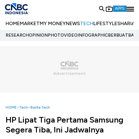
APPS
HOME
MARKET
MY MONEY
NEWS
TECH
LIFESTYLE
SHARIA
E
RESEARCH
OPINION
PHOTO
VIDEO
INFOGRAPHIC
BERBUATBAIK.
HOME
Tech
Berita Tech
HP Lipat Tiga Pertama Samsung
Segera Tiba, Ini Jadwalnya