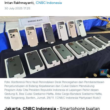
Intan Rakhmayanti,
CNBC Indonesia
30 July 2025 17:25
Foto: Konferensi Pers Hasil Penindakan Desk Pencegahan dan Pemberantasan
Penyelundupan di Bidang Kepabeanan dan Cukai Dalam Mendukung
Program Asta Cita Presiden Republik Indonesia di Lapangan Parkir depan
Gedung B, Bea Cukai Soekarno-Hatta, Area Cargo Bandara Soekarno Hatta,
Kota Tangerang, Banten, Jumat, 29/11. (CNBC Indonesia Martyasari Rizki)
Jakarta, CNBC Indonesia -
Smartphone buatan