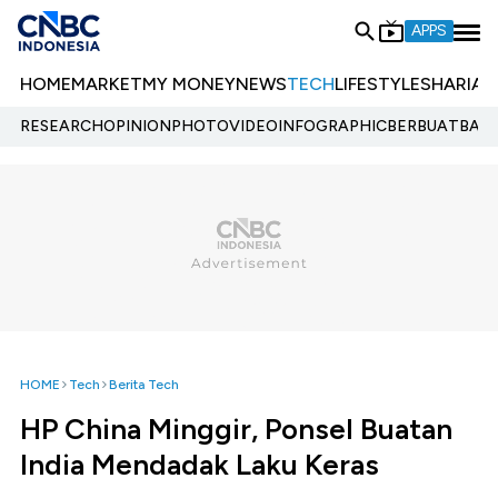
APPS
HOME
MARKET
MY MONEY
NEWS
TECH
LIFESTYLE
SHARIA
E
RESEARCH
OPINION
PHOTO
VIDEO
INFOGRAPHIC
BERBUATBAIK.
HOME
Tech
Berita Tech
HP China Minggir, Ponsel Buatan
India Mendadak Laku Keras