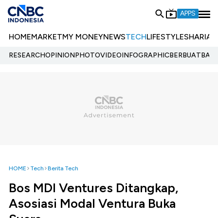
APPS
HOME
MARKET
MY MONEY
NEWS
TECH
LIFESTYLE
SHARIA
E
RESEARCH
OPINION
PHOTO
VIDEO
INFOGRAPHIC
BERBUATBAIK.
HOME
Tech
Berita Tech
Bos MDI Ventures Ditangkap,
Asosiasi Modal Ventura Buka