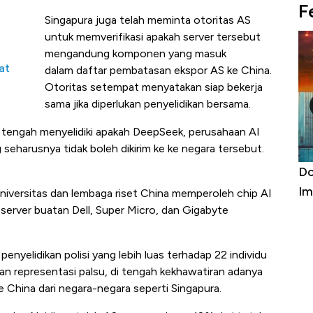
F
Singapura juga telah meminta otoritas AS
untuk memverifikasi apakah server tersebut
mengandung komponen yang masuk
at
dalam daftar pembatasan ekspor AS ke China.
Otoritas setempat menyatakan siap bekerja
sama jika diperlukan penyelidikan bersama.
tengah menyelidiki apakah DeepSeek, perusahaan AI
seharusnya tidak boleh dikirim ke ke negara tersebut.
a Kabar
Harga Emas Jatuh Usai Terbang 3 Hari,
Do
Apa yang Sebenarnya Terjadi?
Im
niversitas dan lembaga riset China memperoleh chip AI
server buatan Dell, Super Micro, dan Gigabyte
penyelidikan polisi yang lebih luas terhadap 22 individu
an representasi palsu, di tengah kekhawatiran adanya
e China dari negara-negara seperti Singapura.