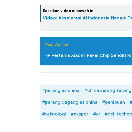
Saksikan video di bawah ini:
Video: Akselerasi AI Indonesia Hadapi T
Next Article
HP Pertama Xiaomi Pakai Chip Sendiri Ri
#perang as china
#china serang tetang
#perang dagang as china
#penipuan
#
#teknologi
#ekspor
#ai
#dell techno