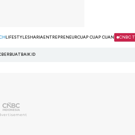
CH
LIFESTYLE
SHARIA
ENTREPRENEUR
CUAP CUAP CUAN
CNBC 
C
BERBUATBAIK.ID