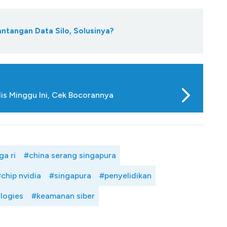
antangan Data Silo, Solusinya?
lis Minggu Ini, Cek Bocorannya
ga ri
#china serang singapura
chip nvidia
#singapura
#penyelidikan
logies
#keamanan siber