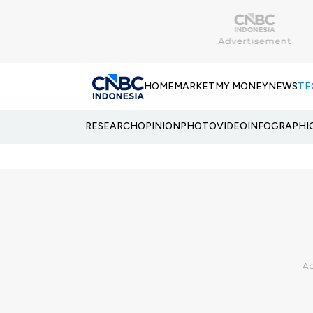
HOME
MARKET
MY MONEY
NEWS
TE
RESEARCH
OPINION
PHOTO
VIDEO
INFOGRAPHI