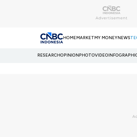
HOME
MARKET
MY MONEY
NEWS
TE
RESEARCH
OPINION
PHOTO
VIDEO
INFOGRAPHI