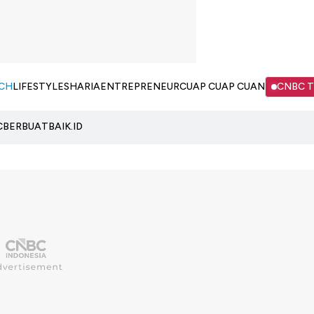
CH
LIFESTYLE
SHARIA
ENTREPRENEUR
CUAP CUAP CUAN
CNBC 
C
BERBUATBAIK.ID