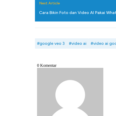
Next Article
Cara Bikin Foto dan Video AI Pakai Wh
#google veo 3
#video ai
#video ai go