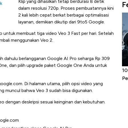
Klip yang dihasilkan tetap berdurasi 8 detik
F
ik
dalam resolusi 720p. Proses pembuatannya kini
2 kali lebih cepat berkat berbagai optimalisasi
layanan, demikian dikutip dari 9to5 Google.
 untuk membuat tiga video Veo 3 Fast per hari. Setelah
embali menggunakan Veo 2.
h dahulu berlangganan Google AI Pro seharga Rp 309
e One, dan pilih upgrade paket Google One Anda untuk
Harga
Adu Panas Kinerja Emiten Minyak RI,
10
erbahaya
Mana yang Cuannya Paling Menyala?
Pe
google.com. Di halaman utama, pilih opsi video yang
gsung muncul bahwa Veo 3 sudah bisa digunakan.
o dengan deskripsi sesuai keinginan dan kebutuhan.
oogle.com