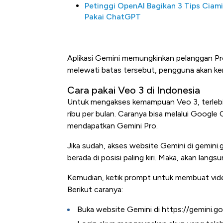
Petinggi OpenAI Bagikan 3 Tips Ciam
Pakai ChatGPT
Aplikasi Gemini memungkinkan pelanggan Pro
melewati batas tersebut, pengguna akan k
Cara pakai Veo 3 di Indonesia
Untuk mengakses kemampuan Veo 3, terlebi
ribu per bulan. Caranya bisa melalui Googl
Kongo Tutup Keran Ekspor, 
mendapatkan Gemini Pro.
Tembaga Terbang ke Zona B
Jika sudah, akses website Gemini di gemini.
berada di posisi paling kiri. Maka, akan lan
Kemudian, ketik prompt untuk membuat vide
Berikut caranya:
Buka website Gemini di https://gemini.g