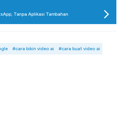
atsApp, Tanpa Aplikasi Tambahan
ogle
#cara bikin video ai
#cara buat video ai