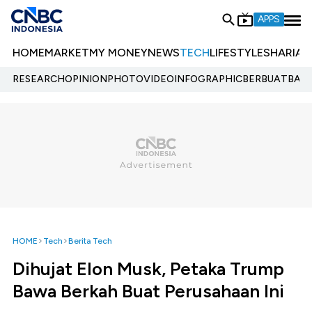
APPS
HOME
MARKET
MY MONEY
NEWS
TECH
LIFESTYLE
SHARIA
E
RESEARCH
OPINION
PHOTO
VIDEO
INFOGRAPHIC
BERBUATBAIK.
HOME
Tech
Berita Tech
Dihujat Elon Musk, Petaka Trump
Bawa Berkah Buat Perusahaan Ini