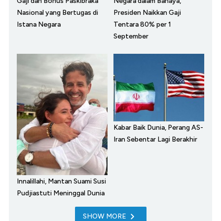
Gaji dan Bonus Paskibraka
Negara dalam Bahaya,
Nasional yang Bertugas di
Presiden Naikkan Gaji
Istana Negara
Tentara 80% per 1
September
Kabar Baik Dunia, Perang AS-
Iran Sebentar Lagi Berakhir
Innalillahi, Mantan Suami Susi
Pudjiastuti Meninggal Dunia
SHOW MORE