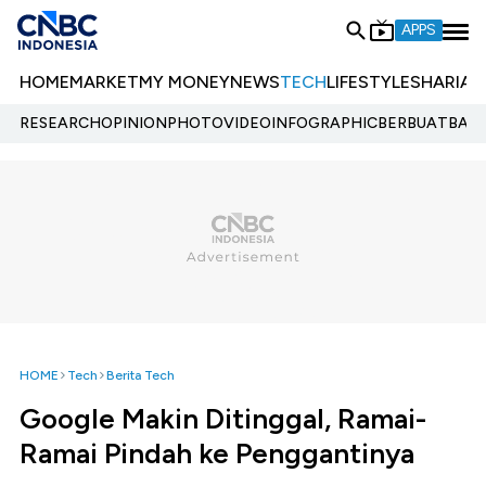
APPS
HOME
MARKET
MY MONEY
NEWS
TECH
LIFESTYLE
SHARIA
E
RESEARCH
OPINION
PHOTO
VIDEO
INFOGRAPHIC
BERBUATBAIK.
HOME
Tech
Berita Tech
Google Makin Ditinggal, Ramai-
Ramai Pindah ke Penggantinya