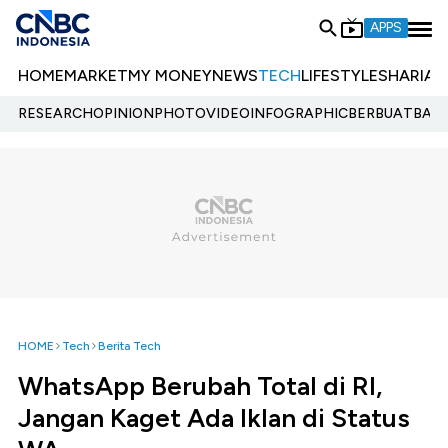
APPS
HOME
MARKET
MY MONEY
NEWS
TECH
LIFESTYLE
SHARIA
E
RESEARCH
OPINION
PHOTO
VIDEO
INFOGRAPHIC
BERBUATBAIK.
HOME
Tech
Berita Tech
WhatsApp Berubah Total di RI,
Jangan Kaget Ada Iklan di Status