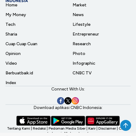
Home
Market
My Money
News
Tech
Lifestyle
Sharia
Entrepreneur
Cuap Cuap Cuan
Research
Opinion
Photo
Video
Infographic
Berbuatbaik.id
CNBC TV
Index
Connect With Us:
Download aplikasi CNBC Indonesia:
Tentang Kami
|
Redaksi
|
Pedoman Media Siber
|
Karir
|
Disclaimer
|
CNBC
Indonesia My Investment